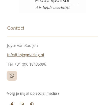
Contact
Joyce van Rooijen
Info@itsjoymazing.nl
Tel:
+31 (0)6 18435096
W
h
a
t
Volg je mij al op social media ?
s
A
p