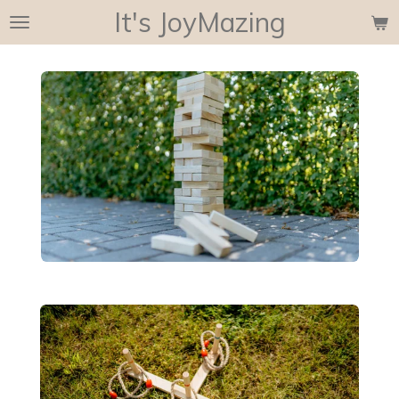
It's JoyMazing
Ga
direct
naar
de
hoofdinhoud